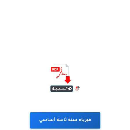
فيزياء سنة ثامنة أساسي