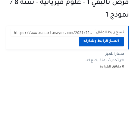
فرض تأليفي 1 - علوم فيزيائية - سنة 8 /
نموذج 1
نسخ رابط المقال
https://www.masartamayoz.com/2021/11/devoir-de-synthese-1-Physique-8-eme-1_0394335636.html?m=1
انسخ الرابط وشاركه
مسار التميز
اخر تحديث :
منذ بضع اعوام
0 دقائق للقراءة